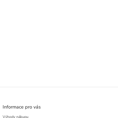
Z
á
p
a
Informace pro vás
t
Výhody nákupu