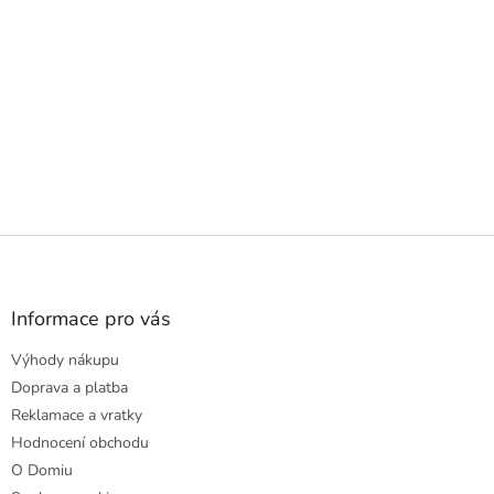
Z
á
p
a
Informace pro vás
t
Výhody nákupu
í
Doprava a platba
Reklamace a vratky
Hodnocení obchodu
O Domiu