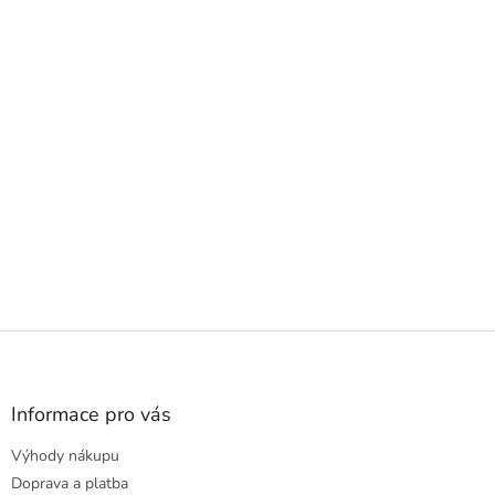
Z
á
p
a
Informace pro vás
t
Výhody nákupu
í
Doprava a platba