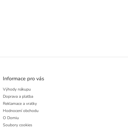
Z
á
p
a
Informace pro vás
t
Výhody nákupu
í
Doprava a platba
Reklamace a vratky
Hodnocení obchodu
O Domiu
Soubory cookies