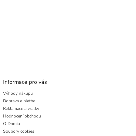
Z
á
p
a
Informace pro vás
t
Výhody nákupu
í
Doprava a platba
Reklamace a vratky
Hodnocení obchodu
O Domiu
Soubory cookies