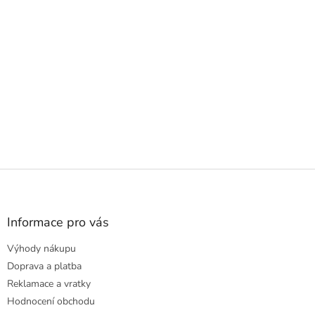
Z
á
p
a
Informace pro vás
t
Výhody nákupu
í
Doprava a platba
Reklamace a vratky
Hodnocení obchodu