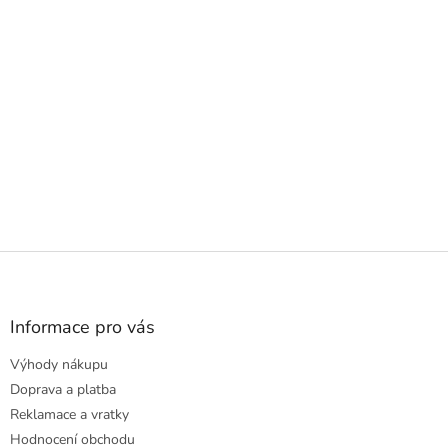
Z
á
p
a
Informace pro vás
t
Výhody nákupu
í
Doprava a platba
Reklamace a vratky
Hodnocení obchodu