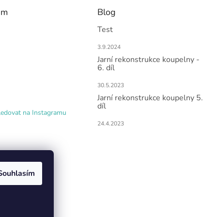
am
Blog
Test
3.9.2024
Jarní rekonstrukce koupelny -
6. díl
30.5.2023
Jarní rekonstrukce koupelny 5.
díl
ledovat na Instagramu
24.4.2023
Souhlasím