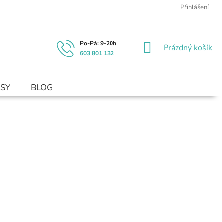
Přihlášení
NÁKUPNÍ
Prázdný košík
603 801 132
KOŠÍK
USY
BLOG