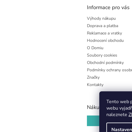
t
Informace pro vás
í
Výhody nákupu
Doprava a platba
Reklamace a vratky
Hodnocení obchodu
O Domiu
Soubory cookies
Obchodní podmínky
Podmínky ochrany osobn
Značky
Kontakty
Tento web p
Nákupní košík
webu vyjadř
naleznete
Z
0
KS /
0 KČ
Nastaven