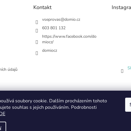
Kontakt
Instagr
vseprovas
@
domio.cz
603 801 132
https://www.facebook.com/do
miocz/
domiocz
S
ích údajů
oužívá soubory cookie. Dalším procházením tohoto
ujete souhlas s jejich používáním. Podrobnosti
DE
í