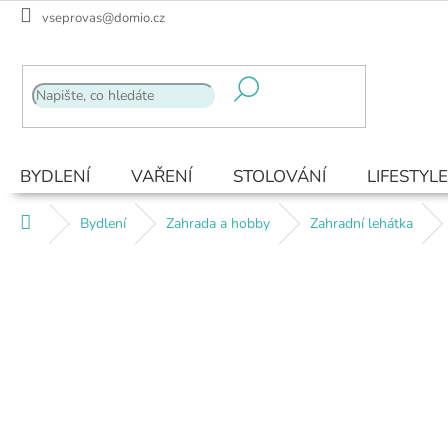
Přejít
vseprovas@domio.cz
na
obsah
BYDLENÍ
VAŘENÍ
STOLOVÁNÍ
LIFESTYLE
Domů
Bydlení
Zahrada a hobby
Zahradní lehátka