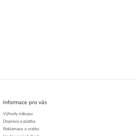
Z
á
p
a
Informace pro vás
t
Výhody nákupu
í
Doprava a platba
Reklamace a vratky