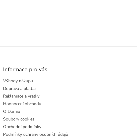
Z
á
p
a
Informace pro vás
t
Výhody nákupu
í
Doprava a platba
Reklamace a vratky
Hodnocení obchodu
O Domiu
Soubory cookies
Obchodní podmínky
Podmínky ochrany osobních údajů