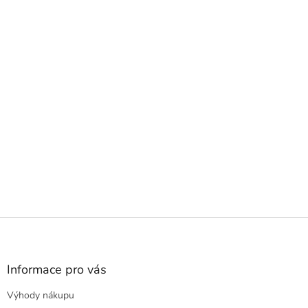
Z
á
p
a
Informace pro vás
t
Výhody nákupu
í