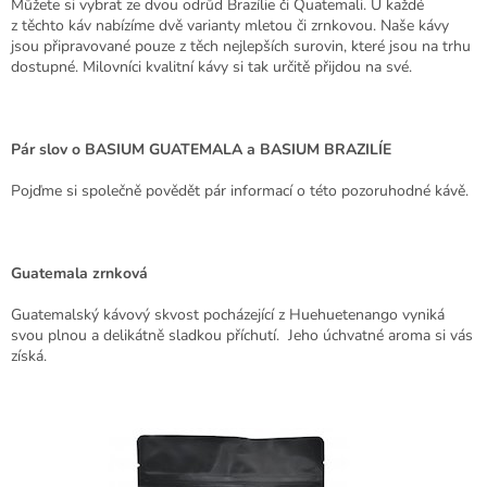
Můžete si vybrat ze dvou odrůd Brazílie či Quatemali. U každé
z těchto káv nabízíme dvě varianty mletou či zrnkovou. Naše kávy
jsou připravované pouze z těch nejlepších surovin, které jsou na trhu
dostupné. Milovníci kvalitní kávy si tak určitě přijdou na své.
Pár slov o BASIUM GUATEMALA a BASIUM BRAZILÍE
Pojďme si společně povědět pár informací o této pozoruhodné kávě.
Guatemala zrnková
Guatemalský kávový skvost pocházející z Huehuetenango vyniká
svou plnou a delikátně sladkou příchutí. Jeho úchvatné aroma si vás
získá.