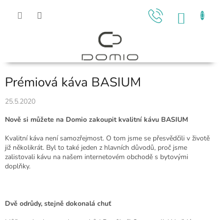
Přejít
na
NÁKU
obsah
KOŠÍK
Prémiová káva BASIUM
25.5.2020
Nově si můžete na Domio zakoupit kvalitní kávu BASIUM
Kvalitní káva není samozřejmost. O tom jsme se přesvědčili v životě
již několikrát. Byl to také jeden z hlavních důvodů, proč jsme
zalistovali kávu na našem internetovém obchodě s bytovými
doplňky.
Dvě odrůdy, stejně dokonalá chuť