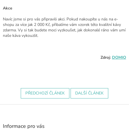
Akce
Navíc jsme si pro vás připravili akci. Pokud nakoupíte u nás na e-
shopu za více jak 2 000 Kč, přibalíme vám vzorek této kvalitní kávy
zdarma. Vy si tak budete moci vyzkoušet, jak dokonalé ráno vám umí
naše káva vykouzlit.
Zdroj:
DOMIO
PŘEDCHOZÍ ČLÁNEK
DALŠÍ ČLÁNEK
Z
á
p
a
Informace pro vás