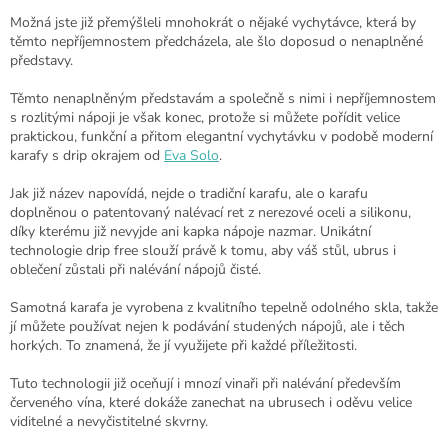
Možná jste již přemýšleli mnohokrát o nějaké vychytávce, která by
těmto nepříjemnostem předcházela, ale šlo doposud o nenaplněné
představy.
Těmto nenaplněným představám a společně s nimi i nepříjemnostem
s rozlitými nápoji je však konec, protože si můžete pořídit velice
praktickou, funkční a přitom elegantní vychytávku v podobě moderní
karafy s drip okrajem od
Eva Solo
.
Jak již název napovídá, nejde o tradiční karafu, ale o karafu
doplněnou o patentovaný nalévací ret z nerezové oceli a silikonu,
díky kterému již nevyjde ani kapka nápoje nazmar. Unikátní
technologie drip free slouží právě k tomu, aby váš stůl, ubrus i
oblečení zůstali při nalévání nápojů čisté.
Samotná karafa je vyrobena z kvalitního tepelně odolného skla, takže
jí můžete používat nejen k podávání studených nápojů, ale i těch
horkých. To znamená, že jí využijete při každé příležitosti.
Tuto technologii již oceňují i mnozí vinaři při nalévání především
červeného vína, které dokáže zanechat na ubrusech i oděvu velice
viditelné a nevyčistitelné skvrny.