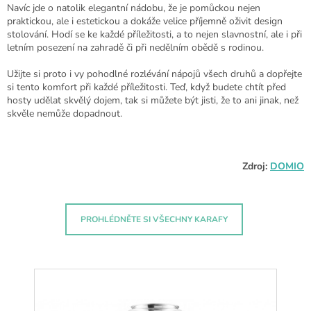
Navíc jde o natolik elegantní nádobu, že je pomůckou nejen
praktickou, ale i estetickou a dokáže velice příjemně oživit design
stolování. Hodí se ke každé příležitosti, a to nejen slavnostní, ale i při
letním posezení na zahradě či při nedělním obědě s rodinou.
Užijte si proto i vy pohodlné rozlévání nápojů všech druhů a dopřejte
si tento komfort při každé příležitosti. Teď, když budete chtít před
hosty udělat skvělý dojem, tak si můžete být jisti, že to ani jinak, než
skvěle nemůže dopadnout.
Zdroj:
DOMIO
PROHLÉDNĚTE SI VŠECHNY KARAFY