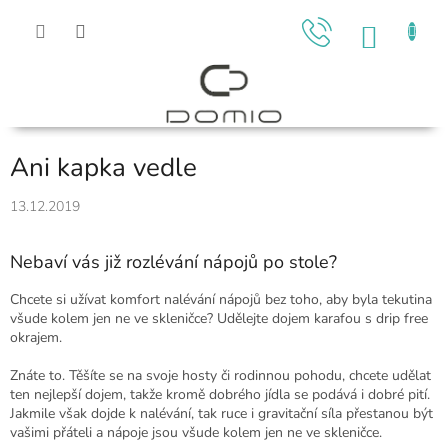
Přejít
na
NÁKU
obsah
KOŠÍK
Ani kapka vedle
13.12.2019
Nebaví vás již rozlévání nápojů po stole?
Chcete si užívat komfort nalévání nápojů bez toho, aby byla tekutina
všude kolem jen ne ve skleničce? Udělejte dojem karafou s drip free
okrajem.
Znáte to. Těšíte se na svoje hosty či rodinnou pohodu, chcete udělat
ten nejlepší dojem, takže kromě dobrého jídla se podává i dobré pití.
Jakmile však dojde k nalévání, tak ruce i gravitační síla přestanou být
vašimi přáteli a nápoje jsou všude kolem jen ne ve skleničce.