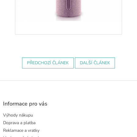
PŘEDCHOZÍ ČLÁNEK
DALŠÍ ČLÁNEK
Z
á
p
a
Informace pro vás
t
Výhody nákupu
í
Doprava a platba
Reklamace a vratky