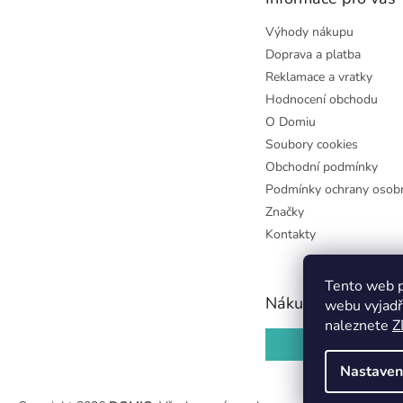
í
Výhody nákupu
Doprava a platba
Reklamace a vratky
Hodnocení obchodu
O Domiu
Soubory cookies
Obchodní podmínky
Podmínky ochrany osobn
Značky
Kontakty
Tento web p
Nákupní košík
webu vyjadř
naleznete
Z
0
KS /
0 KČ
Nastaven