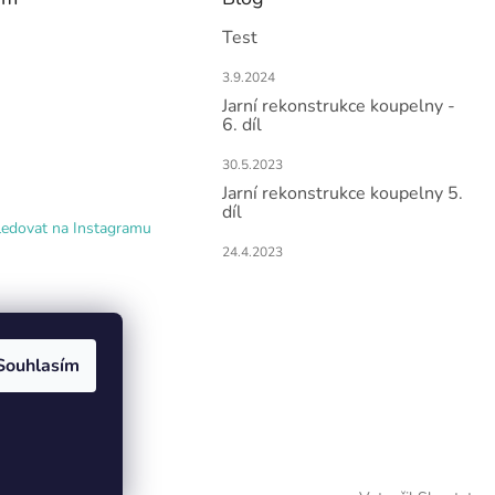
Test
3.9.2024
Jarní rekonstrukce koupelny -
6. díl
30.5.2023
Jarní rekonstrukce koupelny 5.
díl
ledovat na Instagramu
24.4.2023
Souhlasím