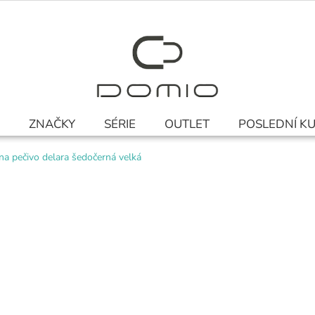
ZNAČKY
SÉRIE
OUTLET
POSLEDNÍ K
na pečivo delara šedočerná velká