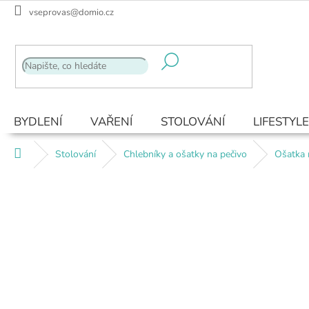
Přejít
vseprovas@domio.cz
na
obsah
BYDLENÍ
VAŘENÍ
STOLOVÁNÍ
LIFESTYLE
Domů
Stolování
Chlebníky a ošatky na pečivo
Ošatka 