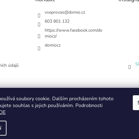
vseprovas
@
domio.cz
603 801 132
https://www.facebook.com/do
miocz/
domiocz
S
ích údajů
oužívá soubory cookie. Dalším procházením tohoto
ujete souhlas s jejich používáním. Podrobnosti
DE
í