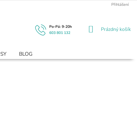
Přihlášení
NÁKUPNÍ
Prázdný košík
603 801 132
KOŠÍK
USY
BLOG