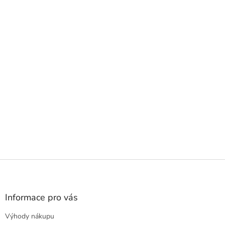
Z
á
p
a
Informace pro vás
t
Výhody nákupu
í