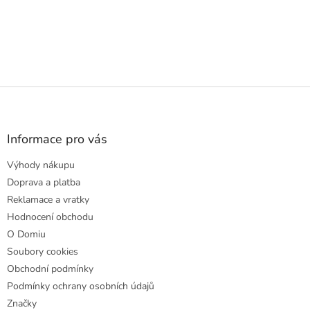
Z
á
p
a
Informace pro vás
t
Výhody nákupu
í
Doprava a platba
Reklamace a vratky
Hodnocení obchodu
O Domiu
Soubory cookies
Obchodní podmínky
Podmínky ochrany osobních údajů
Značky