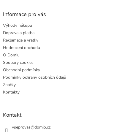
á
p
a
Informace pro vás
t
Výhody nákupu
í
Doprava a platba
Reklamace a vratky
Hodnocení obchodu
O Domiu
Soubory cookies
Obchodní podmínky
Podmínky ochrany osobních údajů
Značky
Kontakty
Kontakt
vseprovas
@
domio.cz