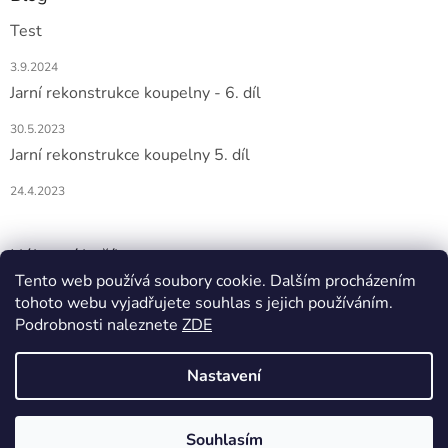
Test
3.9.2024
Jarní rekonstrukce koupelny - 6. díl
30.5.2023
Jarní rekonstrukce koupelny 5. díl
24.4.2023
Nákupní košík
Tento web používá soubory cookie. Dalším procházením
tohoto webu vyjadřujete souhlas s jejich používáním.
0
KS /
0 KČ
Podrobnosti naleznete
ZDE
Nastavení
Vytvořil Shoptet
Souhlasím
Copyright 2026
DOMIO
. Všechna práva vyhrazena.