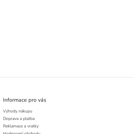
Z
á
p
a
Informace pro vás
t
Výhody nákupu
í
Doprava a platba
Reklamace a vratky
Hodnocení obchodu