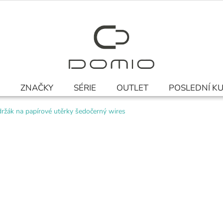
ZNAČKY
SÉRIE
OUTLET
POSLEDNÍ K
ržák na papírové utěrky šedočerný wires