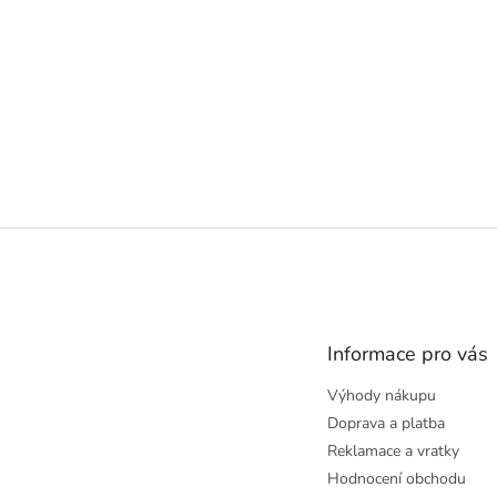
Z
á
p
a
t
Informace pro vás
í
Výhody nákupu
Doprava a platba
Reklamace a vratky
Hodnocení obchodu