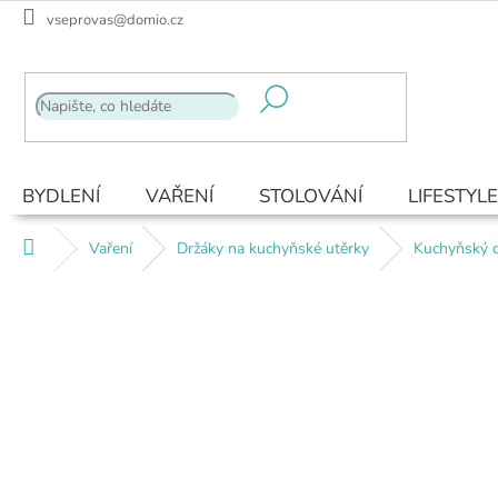
Přejít
vseprovas@domio.cz
na
obsah
BYDLENÍ
VAŘENÍ
STOLOVÁNÍ
LIFESTYLE
Domů
Vaření
Držáky na kuchyňské utěrky
Kuchyňský d