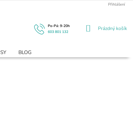
Přihlášení
NÁKUPNÍ
Prázdný košík
603 801 132
KOŠÍK
USY
BLOG