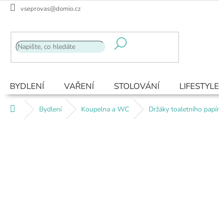
Přejít
vseprovas@domio.cz
na
obsah
BYDLENÍ
VAŘENÍ
STOLOVÁNÍ
LIFESTYLE
Domů
Bydlení
Koupelna a WC
Držáky toaletního papí