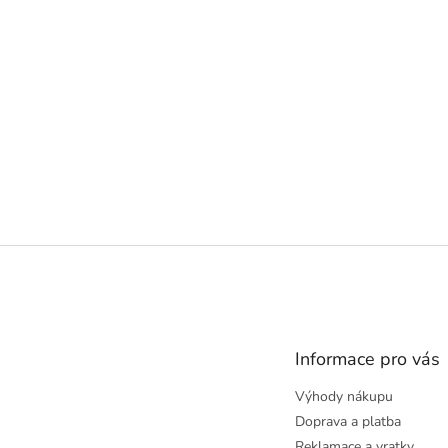
Z
á
p
a
t
Informace pro vás
í
Výhody nákupu
Doprava a platba
Reklamace a vratky