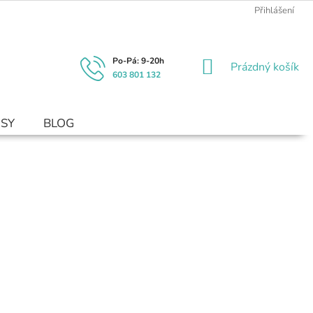
Přihlášení
NÁKUPNÍ
Prázdný košík
603 801 132
KOŠÍK
USY
BLOG