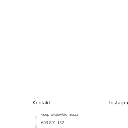
Kontakt
Instagr
vseprovas
@
domio.cz
603 801 132