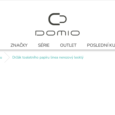
ZNAČKY
SÉRIE
OUTLET
POSLEDNÍ K
ru
Držák toaletního papíru linea nerezový lesklý