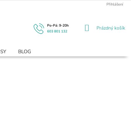
Přihlášení
NÁKUPNÍ
Prázdný košík
603 801 132
KOŠÍK
USY
BLOG