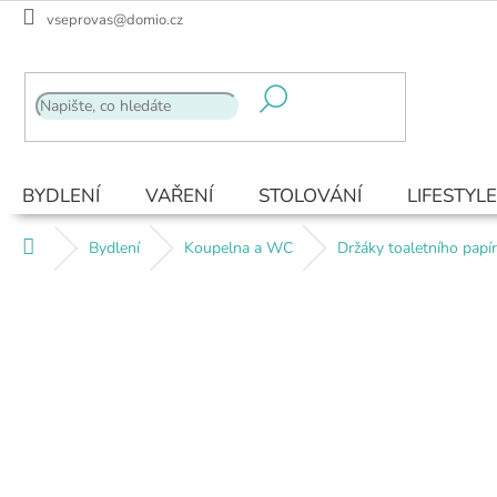
Přejít
vseprovas@domio.cz
na
obsah
BYDLENÍ
VAŘENÍ
STOLOVÁNÍ
LIFESTYLE
Domů
Bydlení
Koupelna a WC
Držáky toaletního papí