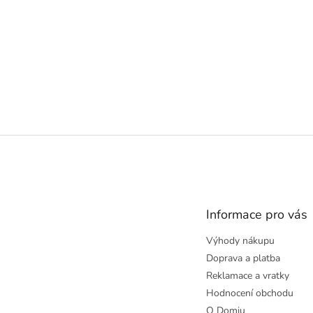
Z
á
p
a
t
Informace pro vás
í
Výhody nákupu
Doprava a platba
Reklamace a vratky
Hodnocení obchodu
O Domiu