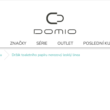
ZNAČKY
SÉRIE
OUTLET
POSLEDNÍ K
ru
Držák toaletního papíru nerezový lesklý linea