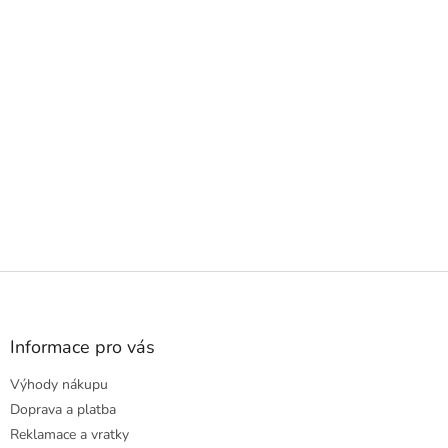
Z
á
p
a
Informace pro vás
t
Výhody nákupu
í
Doprava a platba
Reklamace a vratky