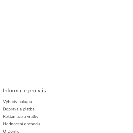
Z
á
p
a
Informace pro vás
t
Výhody nákupu
í
Doprava a platba
Reklamace a vratky
Hodnocení obchodu
O Domiu