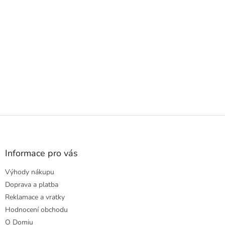
Z
á
p
a
Informace pro vás
t
Výhody nákupu
í
Doprava a platba
Reklamace a vratky
Hodnocení obchodu
O Domiu