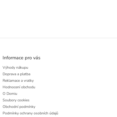
Z
á
p
a
Informace pro vás
t
Výhody nákupu
í
Doprava a platba
Reklamace a vratky
Hodnocení obchodu
O Domiu
Soubory cookies
Obchodní podmínky
Podmínky ochrany osobních údajů