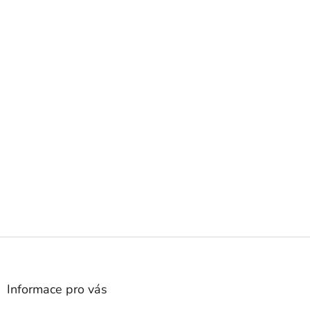
Z
á
p
a
Informace pro vás
t