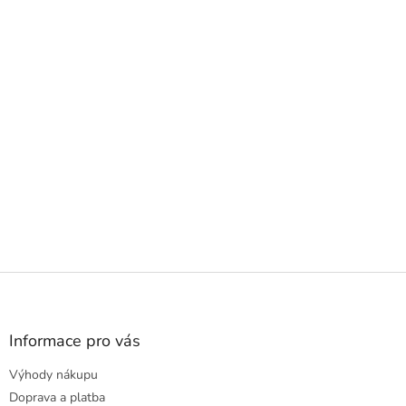
Z
á
p
a
Informace pro vás
t
Výhody nákupu
í
Doprava a platba