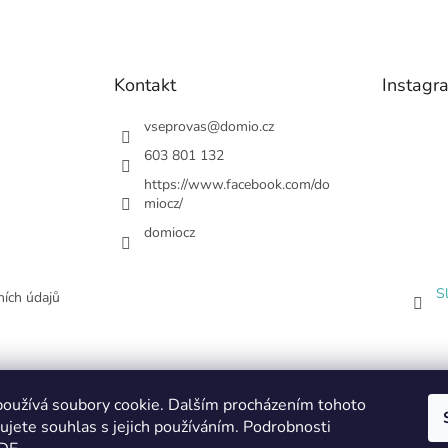
Kontakt
Instagr
vseprovas
@
domio.cz
603 801 132
https://www.facebook.com/do
miocz/
domiocz
S
ích údajů
oužívá soubory cookie. Dalším procházením tohoto
ujete souhlas s jejich používáním. Podrobnosti