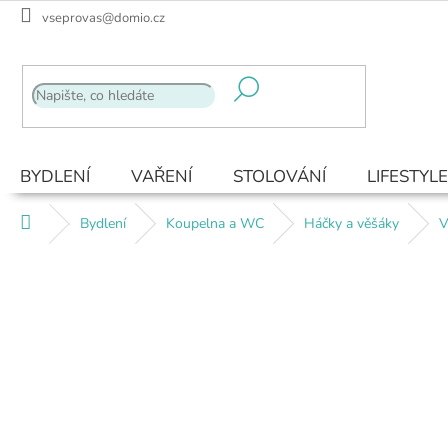
Přejít
vseprovas@domio.cz
na
obsah
BYDLENÍ
VAŘENÍ
STOLOVÁNÍ
LIFESTYLE
Domů
Bydlení
Koupelna a WC
Háčky a věšáky
V