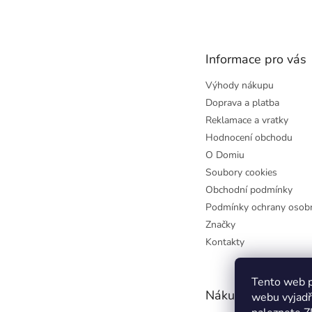
á
p
a
t
Informace pro vás
í
Výhody nákupu
Doprava a platba
Reklamace a vratky
Hodnocení obchodu
O Domiu
Soubory cookies
Obchodní podmínky
Podmínky ochrany osobn
Značky
Kontakty
Tento web p
Nákupní košík
webu vyjadř