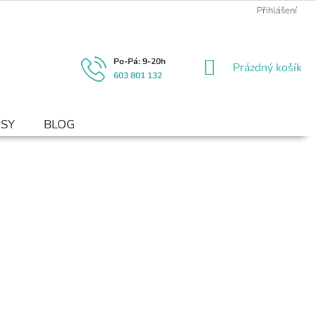
Přihlášení
NÁKUPNÍ
Prázdný košík
603 801 132
KOŠÍK
USY
BLOG