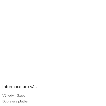
Z
á
p
a
Informace pro vás
t
Výhody nákupu
í
Doprava a platba