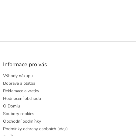
Z
á
p
a
Informace pro vás
t
Výhody nákupu
í
Doprava a platba
Reklamace a vratky
Hodnocení obchodu
O Domiu
Soubory cookies
Obchodní podmínky
Podmínky ochrany osobních údajů