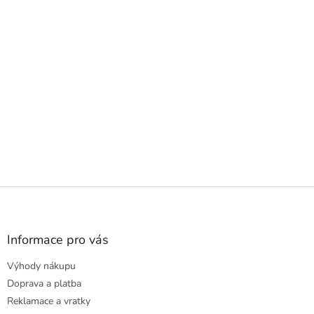
Z
á
p
a
Informace pro vás
t
Výhody nákupu
í
Doprava a platba
Reklamace a vratky