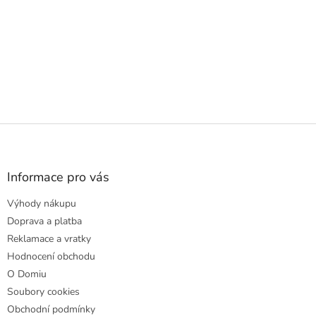
Z
á
p
a
Informace pro vás
t
Výhody nákupu
í
Doprava a platba
Reklamace a vratky
Hodnocení obchodu
O Domiu
Soubory cookies
Obchodní podmínky