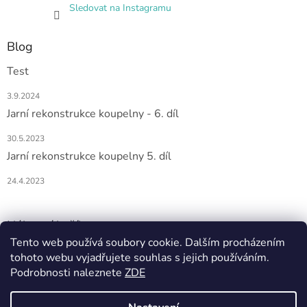
Sledovat na Instagramu
Blog
Test
3.9.2024
Jarní rekonstrukce koupelny - 6. díl
30.5.2023
Jarní rekonstrukce koupelny 5. díl
24.4.2023
Nákupní košík
Tento web používá soubory cookie. Dalším procházením
tohoto webu vyjadřujete souhlas s jejich používáním.
0
KS /
0 KČ
Podrobnosti naleznete
ZDE