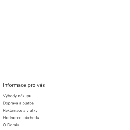
Z
á
p
a
Informace pro vás
t
Výhody nákupu
í
Doprava a platba
Reklamace a vratky
Hodnocení obchodu
O Domiu