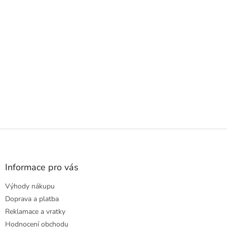
Z
á
p
a
Informace pro vás
t
Výhody nákupu
í
Doprava a platba
Reklamace a vratky
Hodnocení obchodu