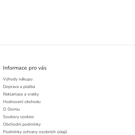
Z
á
p
a
Informace pro vás
t
Výhody nákupu
í
Doprava a platba
Reklamace a vratky
Hodnocení obchodu
O Domiu
Soubory cookies
Obchodní podmínky
Podmínky ochrany osobních údajů