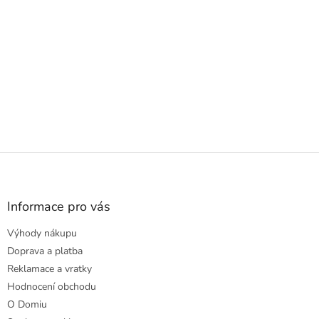
Z
á
p
a
Informace pro vás
t
Výhody nákupu
í
Doprava a platba
Reklamace a vratky
Hodnocení obchodu
O Domiu