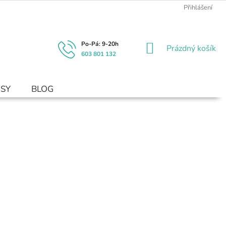
Přihlášení
NÁKUPNÍ
Prázdný košík
603 801 132
KOŠÍK
USY
BLOG