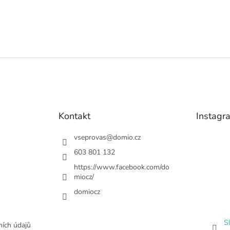
Kontakt
Instagr
vseprovas
@
domio.cz
603 801 132
https://www.facebook.com/do
miocz/
domiocz
S
ích údajů