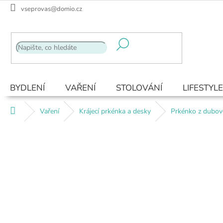
Přejít
vseprovas@domio.cz
na
obsah
BYDLENÍ
VAŘENÍ
STOLOVÁNÍ
LIFESTYLE
Domů
Vaření
Krájecí prkénka a desky
Prkénko z dubov