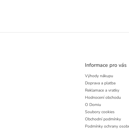
Z
á
p
a
t
Informace pro vás
í
Výhody nákupu
Doprava a platba
Reklamace a vratky
Hodnocení obchodu
O Domiu
Soubory cookies
Obchodní podmínky
Podmínky ochrany osobn