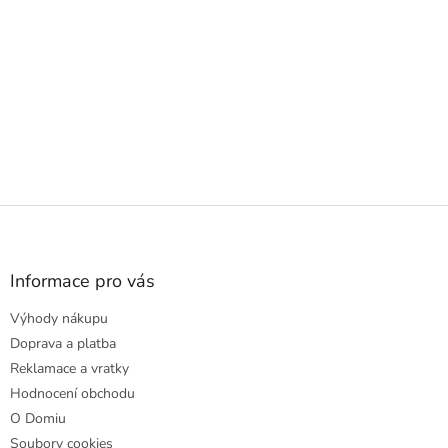
Z
á
p
a
Informace pro vás
t
Výhody nákupu
í
Doprava a platba
Reklamace a vratky
Hodnocení obchodu
O Domiu
Soubory cookies