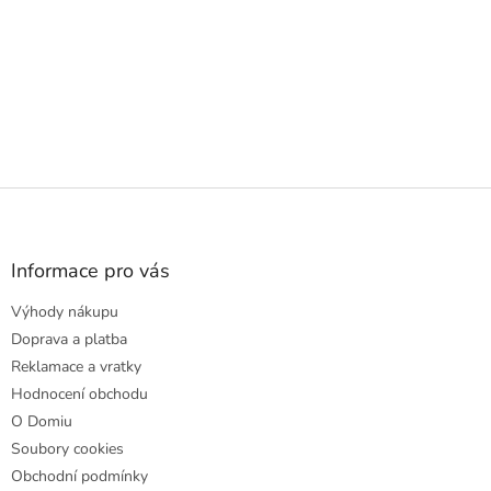
Z
á
p
a
Informace pro vás
t
Výhody nákupu
í
Doprava a platba
Reklamace a vratky
Hodnocení obchodu
O Domiu
Soubory cookies
Obchodní podmínky