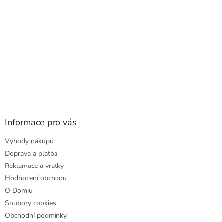
Z
á
p
a
Informace pro vás
t
Výhody nákupu
í
Doprava a platba
Reklamace a vratky
Hodnocení obchodu
O Domiu
Soubory cookies
Obchodní podmínky