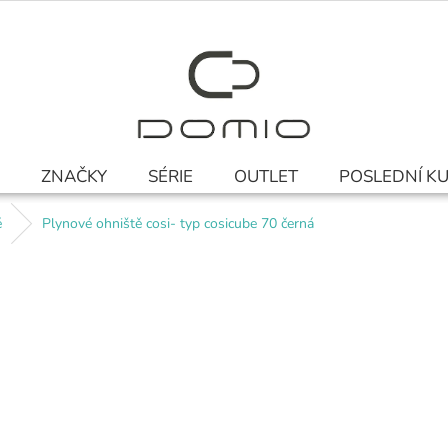
ZNAČKY
SÉRIE
OUTLET
POSLEDNÍ K
ě
Plynové ohniště cosi- typ cosicube 70 černá