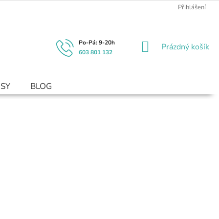
Přihlášení
NÁKUPNÍ
Prázdný košík
603 801 132
KOŠÍK
USY
BLOG