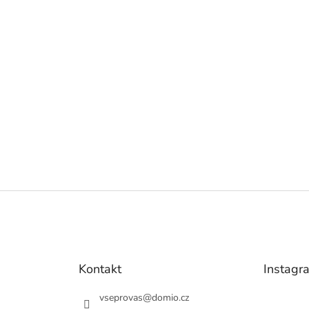
Kontakt
Instagr
vseprovas
@
domio.cz