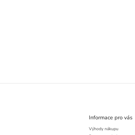
Z
á
p
a
t
Informace pro vás
í
Výhody nákupu