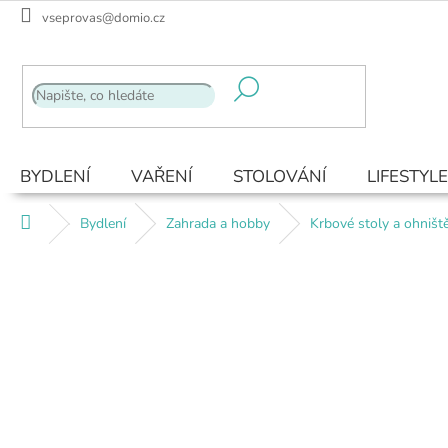
Přejít
vseprovas@domio.cz
na
obsah
BYDLENÍ
VAŘENÍ
STOLOVÁNÍ
LIFESTYLE
Domů
Bydlení
Zahrada a hobby
Krbové stoly a ohništ