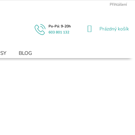
Přihlášení
NÁKUPNÍ
Prázdný košík
603 801 132
KOŠÍK
USY
BLOG