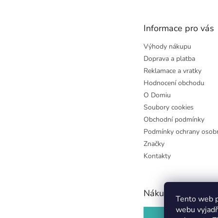
a
t
Informace pro vás
í
Výhody nákupu
Doprava a platba
Reklamace a vratky
Hodnocení obchodu
O Domiu
Soubory cookies
Obchodní podmínky
Podmínky ochrany osobn
Značky
Kontakty
Nákupní košík
Tento web p
webu vyjadř
0
KS /
0 KČ