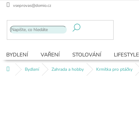
Přejít
vseprovas@domio.cz
na
obsah
BYDLENÍ
VAŘENÍ
STOLOVÁNÍ
LIFESTYLE
Domů
Bydlení
Zahrada a hobby
Krmítka pro ptáčky