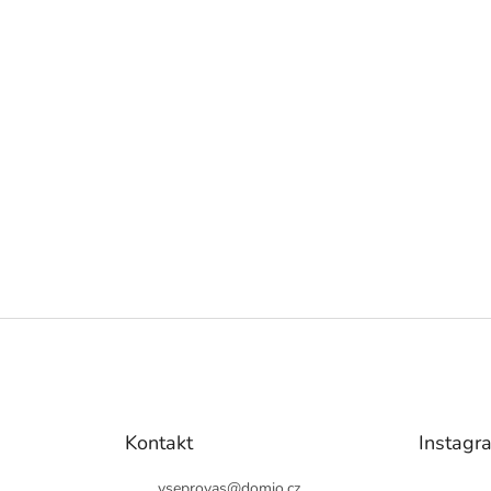
Kontakt
Instagr
vseprovas
@
domio.cz