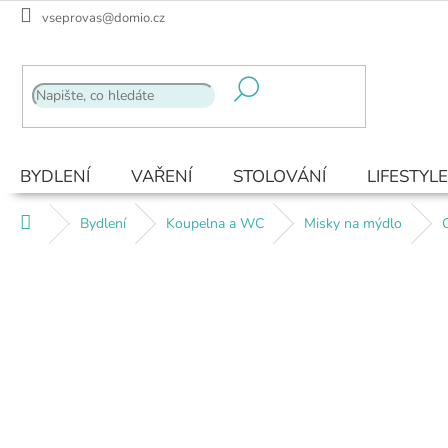
Přejít
vseprovas@domio.cz
na
obsah
BYDLENÍ
VAŘENÍ
STOLOVÁNÍ
LIFESTYLE
Domů
Bydlení
Koupelna a WC
Misky na mýdlo