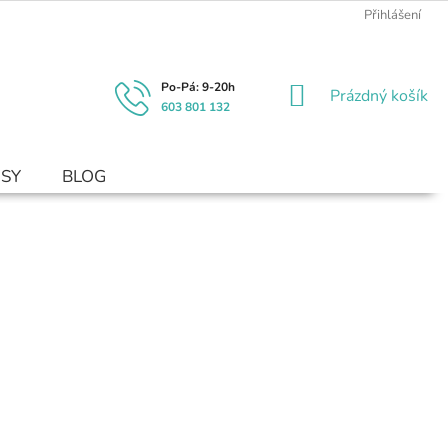
Přihlášení
NÁKUPNÍ
Prázdný košík
603 801 132
KOŠÍK
USY
BLOG