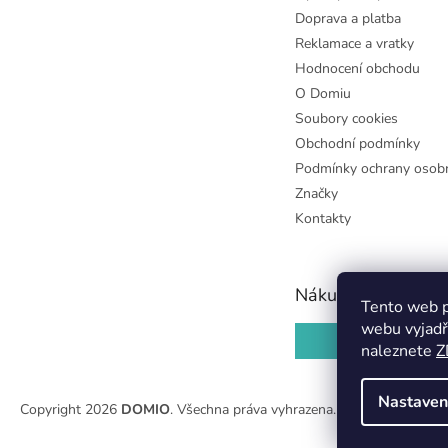
Doprava a platba
Reklamace a vratky
Hodnocení obchodu
O Domiu
Soubory cookies
Obchodní podmínky
Podmínky ochrany osobn
Značky
Kontakty
Nákupní košík
Tento web p
webu vyjadř
0
KS /
0 KČ
naleznete
Z
Nastaven
Copyright 2026
DOMIO
. Všechna práva vyhrazena.