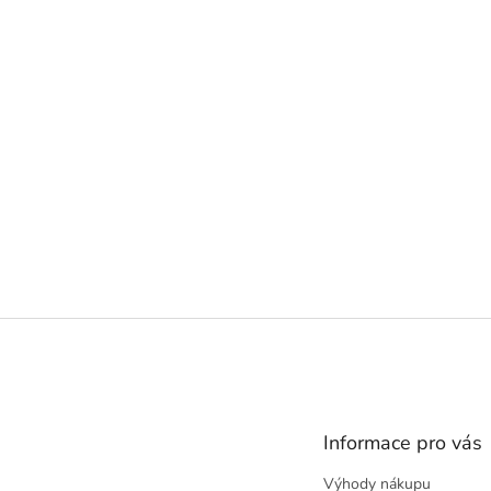
Z
á
p
a
t
Informace pro vás
í
Výhody nákupu