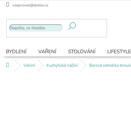
Přejít
vseprovas@domio.cz
na
obsah
BYDLENÍ
VAŘENÍ
STOLOVÁNÍ
LIFESTYLE
Domů
Vaření
Kuchyňské náčiní
Barová odměrka brouš