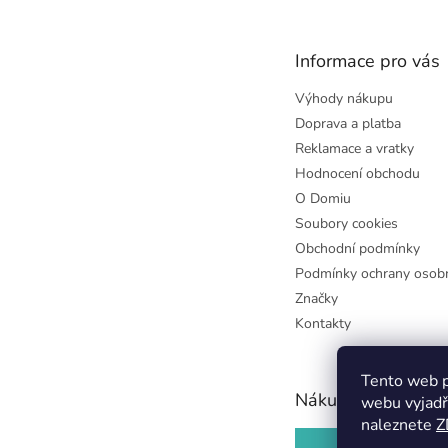
p
a
t
Informace pro vás
í
Výhody nákupu
Doprava a platba
Reklamace a vratky
Hodnocení obchodu
O Domiu
Soubory cookies
Obchodní podmínky
Podmínky ochrany osobn
Značky
Kontakty
Tento web p
Nákupní košík
webu vyjadř
naleznete
Z
0
KS /
0 KČ