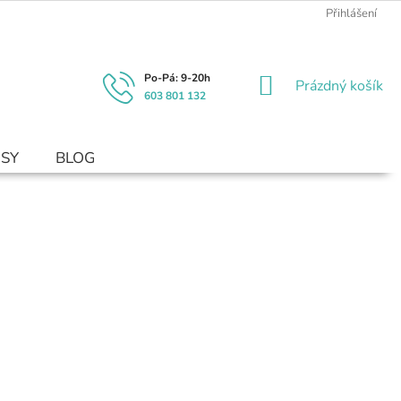
Přihlášení
NÁKUPNÍ
Prázdný košík
603 801 132
KOŠÍK
USY
BLOG