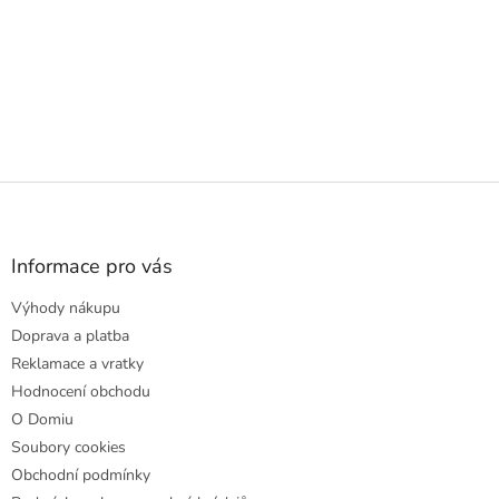
Z
á
p
a
Informace pro vás
t
Výhody nákupu
í
Doprava a platba
Reklamace a vratky
Hodnocení obchodu
O Domiu
Soubory cookies
Obchodní podmínky