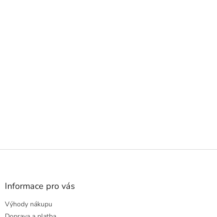
Z
á
p
a
Informace pro vás
t
Výhody nákupu
í
Doprava a platba