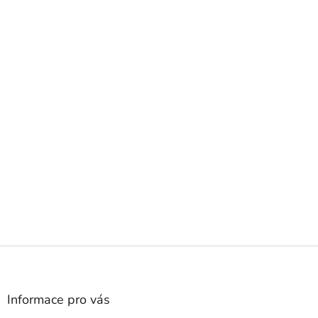
Z
á
p
a
Informace pro vás
t