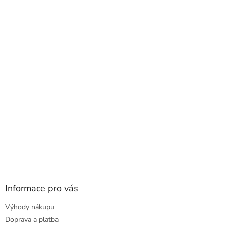
Z
á
p
a
Informace pro vás
t
Výhody nákupu
í
Doprava a platba