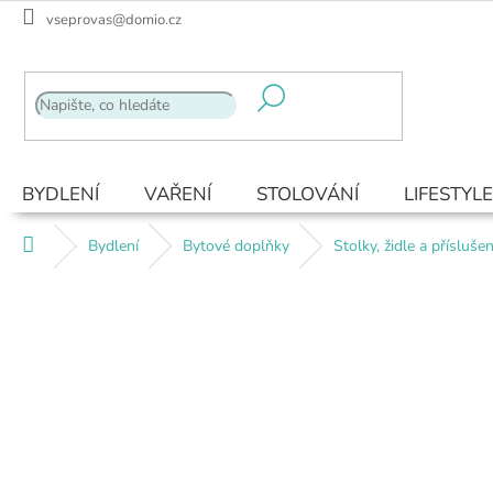
Přejít
vseprovas@domio.cz
na
obsah
BYDLENÍ
VAŘENÍ
STOLOVÁNÍ
LIFESTYLE
Domů
Bydlení
Bytové doplňky
Stolky, židle a příslušen