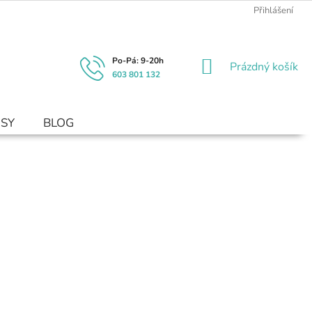
Přihlášení
NÁKUPNÍ
Prázdný košík
603 801 132
KOŠÍK
USY
BLOG