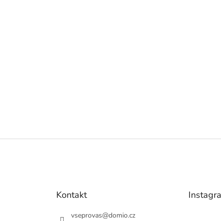
Kontakt
Instagr
vseprovas
@
domio.cz