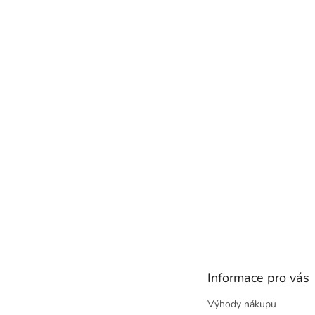
Z
á
p
a
t
Informace pro vás
í
Výhody nákupu